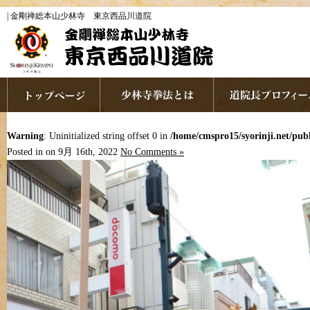
| 金剛禅総本山少林寺 東京西品川道院
Warning
: Uninitialized string offset 0 in
/home/cmspro15/syorinji.net/pu
Posted in on 9月 16th, 2022
No Comments »