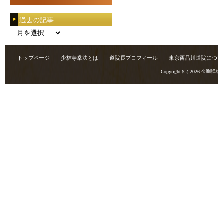
過去の記事
過
去
の
トップページ
少林寺拳法とは
道院長プロフィール
東京西品川道院につ
記
Copyright (C) 2026
金剛禅
事