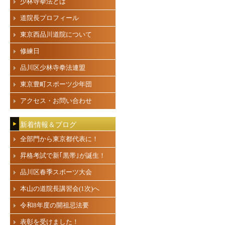
少林寺拳法とは
道院長プロフィール
東京西品川道院について
修練日
品川区少林寺拳法連盟
東京豊町スポーツ少年団
アクセス・お問い合わせ
新着情報＆ブログ
全部門から東京都代表に！
昇格考試で新｢黒帯｣が誕生！
品川区春季スポーツ大会
本山の道院長講習会(1次)へ
令和8年度の開祖忌法要
表彰を受けました！