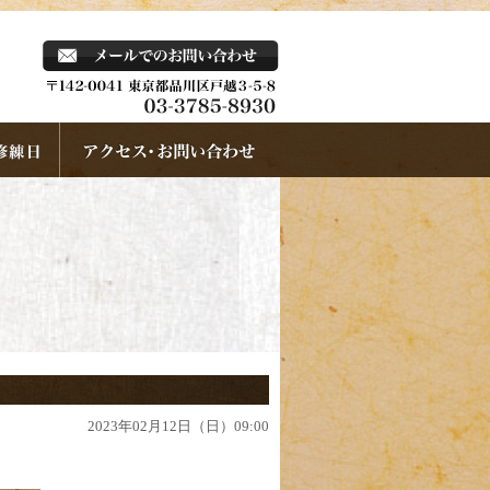
2023年02月12日（日）09:00