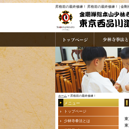
昇格前の最終修練！ 昇格前の最終修練！ | 金
ホーム
> 昇格前の最終修練！
メニュー
トップページ
東
少林寺拳法とは
東