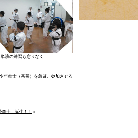
の練習も怠りなく
少年拳士（茶帯）を急遽、参加させる
帯拳士、誕生！！
»