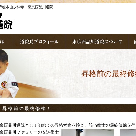
剛禅総本山少林寺 東京西品川道院
昇格前の最終修
昇格前の最終修練！
京西品川道院として初めての昇格考査を控え、該当拳士の最終修練を行
京西品川ファミリーの安達拳士