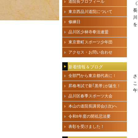
道院長プロフィール
（
長
東京西品川道院について
川
修練日
を
品川区少林寺拳法連盟
東京豊町スポーツ少年団
アクセス・お問い合わせ
新着情報＆ブログ
全部門から東京都代表に！
さ
こ
昇格考試で新｢黒帯｣が誕生！
午
品川区春季スポーツ大会
本山の道院長講習会(1次)へ
令和8年度の開祖忌法要
表彰を受けました！