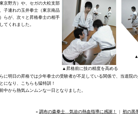
東京野方）や、セガの大松支部
、子連れの玉井拳士（東京南品
）らが、次々と昇格拳士の相手
してくれました。
▲単演
▲昇格前に技の精度を高める
らに明日の昇格では少年拳士の受験者が不足している関係で、当道院の
とになり、こちらも猛特訓！
前中から熱気ムンムンな一日となりました。
«
調布の森拳士…気迫の熱血指導に感謝！
|
初の黒