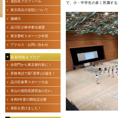
道院長プロフィール
で、小・中学生の多く所属する
東京西品川道院について
修練日
品川区少林寺拳法連盟
東京豊町スポーツ少年団
アクセス・お問い合わせ
新着情報＆ブログ
全部門から東京都代表に！
昇格考試で新｢黒帯｣が誕生！
品川区春季スポーツ大会
本山の道院長講習会(1次)へ
令和8年度の開祖忌法要
表彰を受けました！