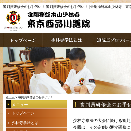
審判員研修会のお手伝い！ 審判員研修会のお手伝い！ | 金剛禅総本山少林寺 東
ホーム
> 審判員研修会のお手伝い！
審判員研修会のお手
メニュー
トップページ
少林寺拳法の大会に於ける審判
少林寺拳法とは
今回は、その定例の通常研修に