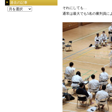
過去の記事
それにしても…
過
通常は最大でも5名の審判員に
去
の
記
事