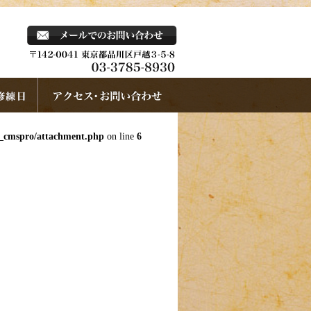
k_cmspro/attachment.php
on line
6