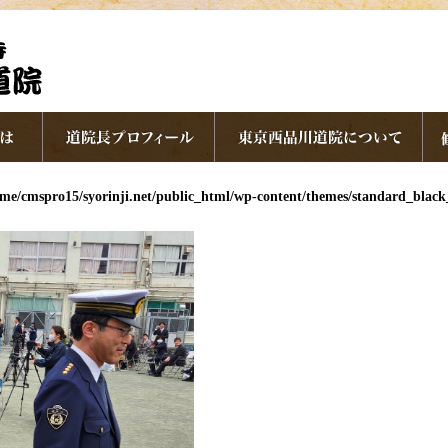
me/cmspro15/syorinji.net/public_html/wp-content/themes/standard_blac