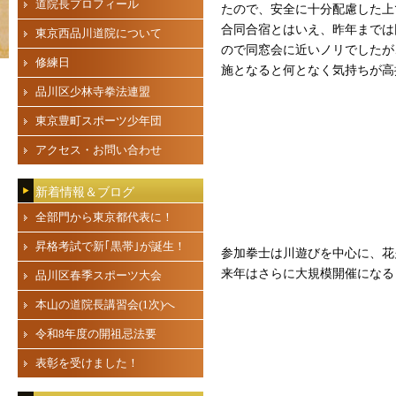
道院長プロフィール
たので、安全に十分配慮した上
合同合宿とはいえ、昨年までは
東京西品川道院について
ので同窓会に近いノリでしたが
修練日
施となると何となく気持ちが高
品川区少林寺拳法連盟
東京豊町スポーツ少年団
アクセス・お問い合わせ
新着情報＆ブログ
全部門から東京都代表に！
昇格考試で新｢黒帯｣が誕生！
参加拳士は川遊びを中心に、花
来年はさらに大規模開催になる
品川区春季スポーツ大会
本山の道院長講習会(1次)へ
令和8年度の開祖忌法要
表彰を受けました！