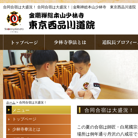
合同合宿は大盛況！ 合同合宿は大盛況！ | 金剛禅総本山少林寺 東京西品川道院
ホーム
> 合同合宿は大盛況！
合同合宿は大盛況！
メニュー
トップページ
この夏の合宿は師匠・白尾國宗
少林寺拳法とは
場所は例年通り丹沢の八戒荘で