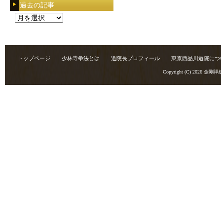
過去の記事
過
去
の
記
トップページ
少林寺拳法とは
道院長プロフィール
東京西品川道院につ
事
Copyright (C) 2026
金剛禅