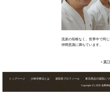
流派の垣根なく、世界中で同じ
仲間意識に満ちています。
«
第7
トップページ
少林寺拳法とは
道院長プロフィール
東京西品川道院につ
Copyright (C) 2026
金剛禅