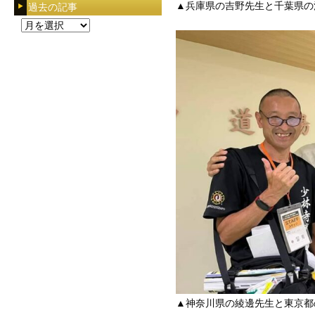
過去の記事
▲兵庫県の吉野先生と千葉県の
過
去
の
記
事
▲神奈川県の綾邊先生と東京都