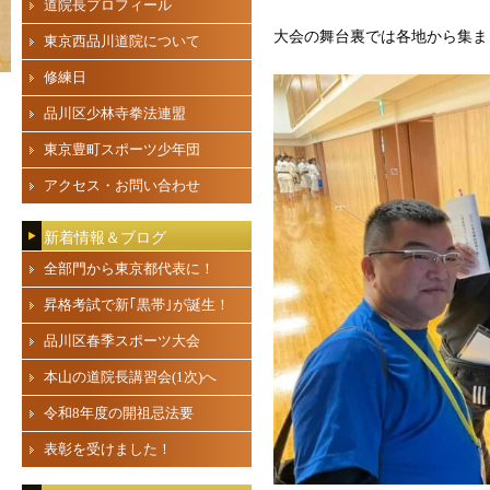
道院長プロフィール
大会の舞台裏では各地から集ま
東京西品川道院について
修練日
品川区少林寺拳法連盟
東京豊町スポーツ少年団
アクセス・お問い合わせ
新着情報＆ブログ
全部門から東京都代表に！
昇格考試で新｢黒帯｣が誕生！
品川区春季スポーツ大会
本山の道院長講習会(1次)へ
令和8年度の開祖忌法要
表彰を受けました！