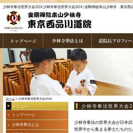
少林寺拳法世界大会2024 少林寺拳法世界大会2024 | 金剛禅総本山少林寺 東京
ホーム
> 少林寺拳法世界大会2024
少林寺拳法世界大会2
メニュー
トップページ
少林寺拳法の世界大会が日本武
少林寺拳法とは
世界中から集まる拳士たちのた