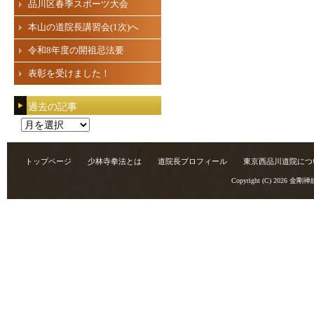
品川区春季スポーツ大会
本山の道院長講習会(1次)へ
令和8年度の開祖忌法要
表彰を受けました！
過去の記事
過
去
の
トップページ
少林寺拳法とは
道院長プロフィール
東京西品川道院につ
記
Copyright (C) 2026
金剛禅
事