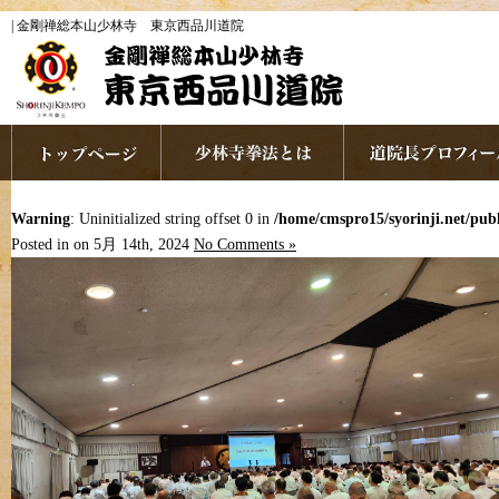
| 金剛禅総本山少林寺 東京西品川道院
Warning
: Uninitialized string offset 0 in
/home/cmspro15/syorinji.net/pu
Posted in on 5月 14th, 2024
No Comments »