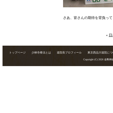
さあ、皆さんの期待を背負って
«
日
トップページ
少林寺拳法とは
道院長プロフィール
東京西品川道院につ
Copyright (C) 2026
金剛禅