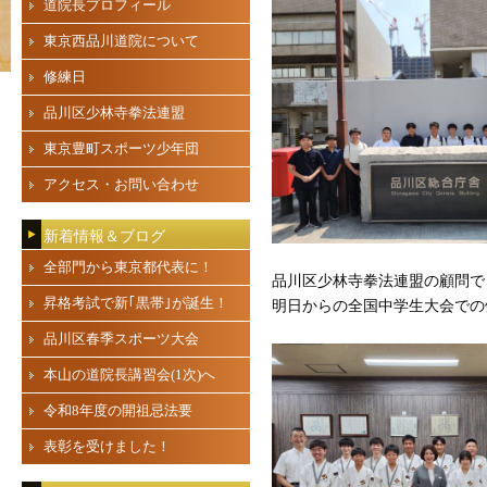
道院長プロフィール
東京西品川道院について
修練日
品川区少林寺拳法連盟
東京豊町スポーツ少年団
アクセス・お問い合わせ
新着情報＆ブログ
全部門から東京都代表に！
品川区少林寺拳法連盟の顧問で
昇格考試で新｢黒帯｣が誕生！
明日からの全国中学生大会での
品川区春季スポーツ大会
本山の道院長講習会(1次)へ
令和8年度の開祖忌法要
表彰を受けました！