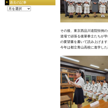
過去の記事
過
去
の
記
事
その後、東京西品川道院恒例の
道場で頑張る後輩拳士たちが学
の要望書を書いて読み上げます
今年は都立青山高校に進学した