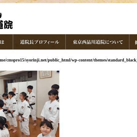
me/cmspro15/syorinji.net/public_html/wp-content/themes/standard_blac