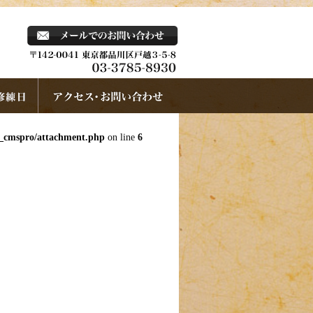
k_cmspro/attachment.php
on line
6