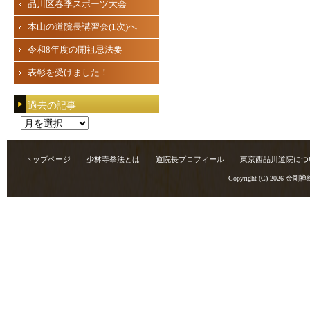
品川区春季スポーツ大会
本山の道院長講習会(1次)へ
令和8年度の開祖忌法要
表彰を受けました！
過去の記事
過
去
の
トップページ
少林寺拳法とは
道院長プロフィール
東京西品川道院につ
記
Copyright (C) 2026
金剛禅
事