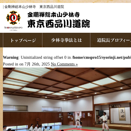
| 金剛禅総本山少林寺 東京西品川道院
Warning
: Uninitialized string offset 0 in
/home/cmspro15/syorinji.net/pu
Posted in on 7月 26th, 2025
No Comments »