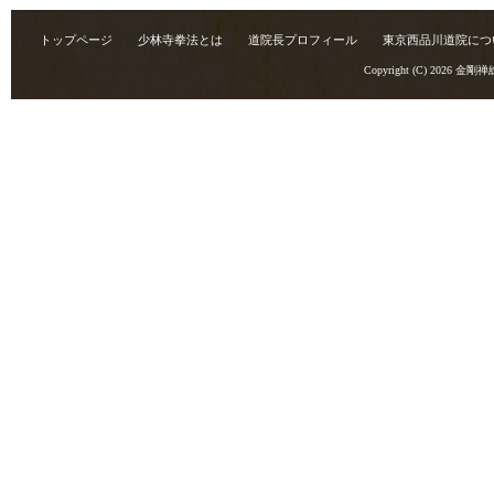
トップページ
少林寺拳法とは
道院長プロフィール
東京西品川道院につ
Copyright (C) 2026
金剛禅