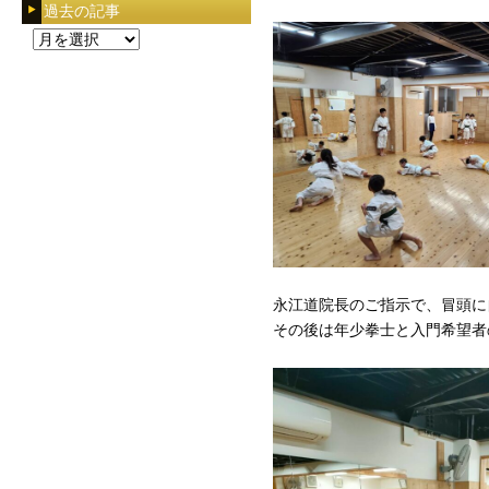
過去の記事
過
去
の
記
事
永江道院長のご指示で、冒頭に
その後は年少拳士と入門希望者