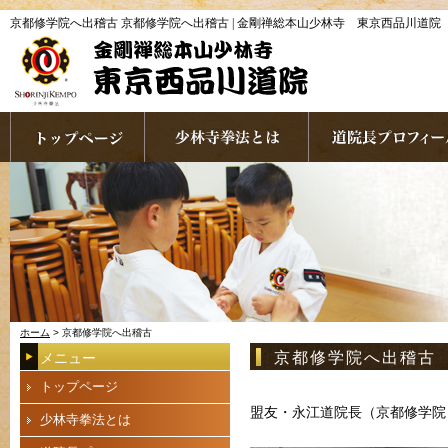
京都修学院へ出稽古 京都修学院へ出稽古 | 金剛禅総本山少林寺 東京西品川道院
ホーム
> 京都修学院へ出稽古
京都修学院へ出稽古
メニュー
トップページ
盟友・永江道院長（京都修学院
少林寺拳法とは