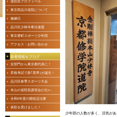
道院長プロフィール
東京西品川道院について
修練日
品川区少林寺拳法連盟
東京豊町スポーツ少年団
アクセス・お問い合わせ
新着情報＆ブログ
全部門から東京都代表に！
昇格考試で新｢黒帯｣が誕生！
品川区春季スポーツ大会
本山の道院長講習会(1次)へ
令和8年度の開祖忌法要
表彰を受けました！
少年部の人数が多く、活気があ