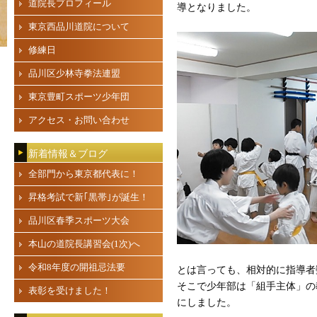
道院長プロフィール
導となりました。
東京西品川道院について
修練日
品川区少林寺拳法連盟
東京豊町スポーツ少年団
アクセス・お問い合わせ
新着情報＆ブログ
全部門から東京都代表に！
昇格考試で新｢黒帯｣が誕生！
品川区春季スポーツ大会
本山の道院長講習会(1次)へ
令和8年度の開祖忌法要
とは言っても、相対的に指導者
そこで少年部は「組手主体」の
表彰を受けました！
にしました。