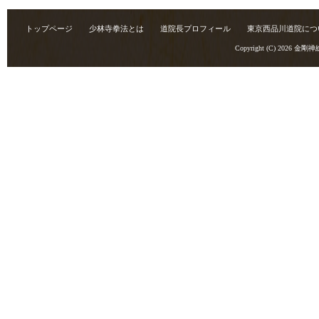
トップページ
少林寺拳法とは
道院長プロフィール
東京西品川道院につ
Copyright (C) 2026
金剛禅