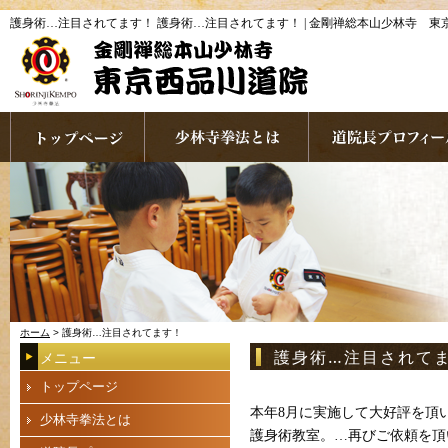
護身術…注目されてます！ 護身術…注目されてます！ | 金剛禅総本山少林寺 東
ホーム
> 護身術…注目されてます！
護身術…注目されて
メニュー
トップページ
本年8月に実施して大好評を頂
少林寺拳法とは
護身術教室。…再びご依頼を頂