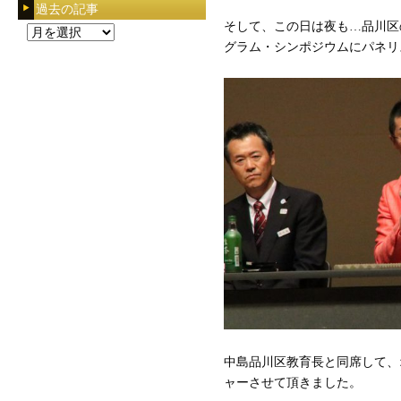
過去の記事
そして、この日は夜も…品川区
過
グラム・シンポジウムにパネリ
去
の
記
事
中島品川区教育長と同席して、
ャーさせて頂きました。