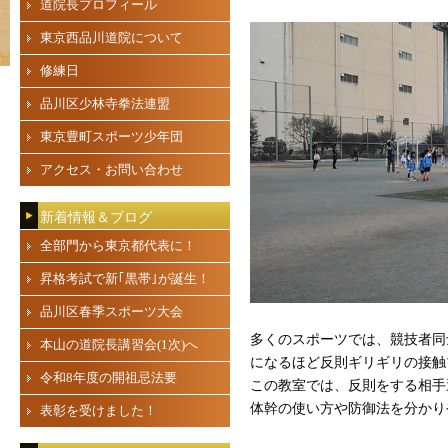
道院長プロフィール
東京西品川道院について
修練日
品川区少林寺拳法連盟
東京豊町スポーツ少年団
アクセス・お問い合わせ
新着情報＆ブログ
全部門から東京都代表に！
昇格考試で新｢黒帯｣が誕生！
品川区春季スポーツ大会
多くのスポーツでは、競技者同
本山の道院長講習会(1次)へ
になるほど反則ギリギリの接触
令和8年度の開祖忌法要
この教室では、反則をする相手
体幹の使い方や防御法を分かり
表彰を受けました！