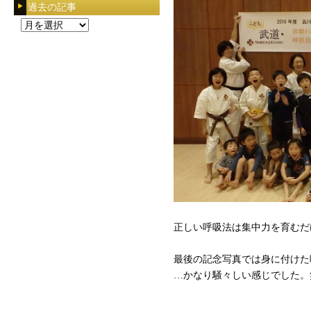
過去の記事
過
去
の
記
事
正しい呼吸法は集中力を育むだ
最後の記念写真では身に付けた
…かなり騒々しい感じでした。