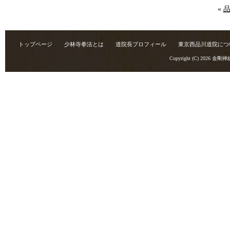
«
トップページ
少林寺拳法とは
道院長プロフィール
東京西品川道院につ
Copyright (C) 2026
金剛禅