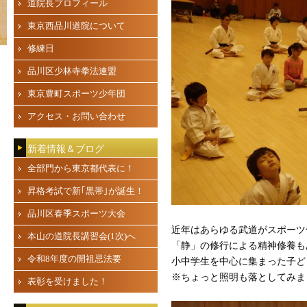
道院長プロフィール
東京西品川道院について
修練日
品川区少林寺拳法連盟
東京豊町スポーツ少年団
アクセス・お問い合わせ
新着情報＆ブログ
全部門から東京都代表に！
昇格考試で新｢黒帯｣が誕生！
品川区春季スポーツ大会
近年はあらゆる武道がスポーツ
本山の道院長講習会(1次)へ
「静」の修行による精神修養も
令和8年度の開祖忌法要
小中学生を中心に集まった子ど
※ちょっと照明も落としてみま
表彰を受けました！