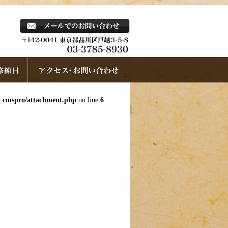
k_cmspro/attachment.php
on line
6