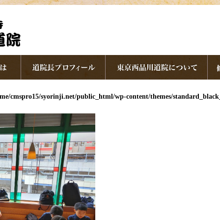
me/cmspro15/syorinji.net/public_html/wp-content/themes/standard_blac