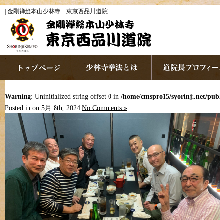
| 金剛禅総本山少林寺 東京西品川道院
Warning
: Uninitialized string offset 0 in
/home/cmspro15/syorinji.net/pu
Posted in on 5月 8th, 2024
No Comments »