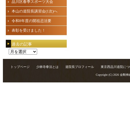
品川区春季スポーツ大会
本山の道院長講習会(1次)へ
令和8年度の開祖忌法要
表彰を受けました！
過去の記事
過
去
の
トップページ
少林寺拳法とは
道院長プロフィール
東京西品川道院につ
記
Copyright (C) 2026
金剛禅
事