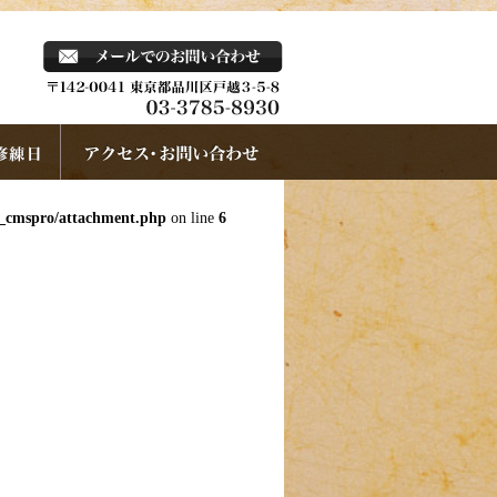
k_cmspro/attachment.php
on line
6