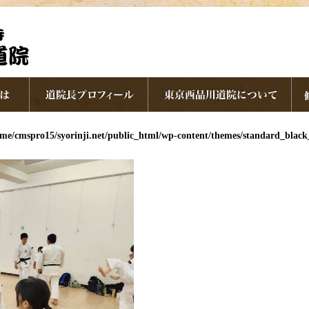
me/cmspro15/syorinji.net/public_html/wp-content/themes/standard_blac