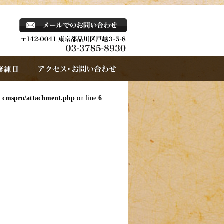
k_cmspro/attachment.php
on line
6