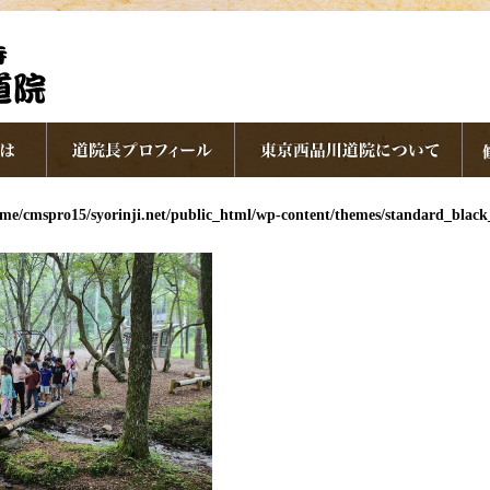
me/cmspro15/syorinji.net/public_html/wp-content/themes/standard_blac