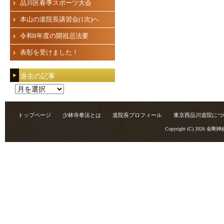
品川区春季スポーツ大会
本山の道院長講習会(1次)へ
令和8年度の開祖忌法要
表彰を受けました！
過去の記事
過
去
の
トップページ
少林寺拳法とは
道院長プロフィール
東京西品川道院につ
記
Copyright (C) 2026
金剛禅
事