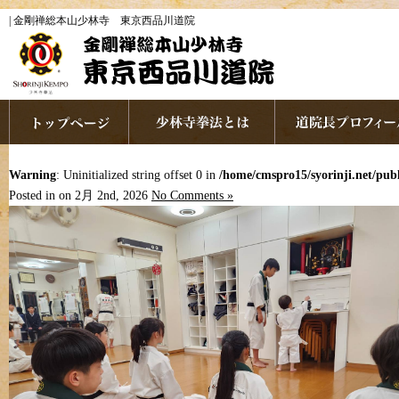
| 金剛禅総本山少林寺 東京西品川道院
Warning
: Uninitialized string offset 0 in
/home/cmspro15/syorinji.net/pu
Posted in on 2月 2nd, 2026
No Comments »