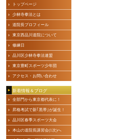
トップページ
少林寺拳法とは
道院長プロフィール
東京西品川道院について
修練日
品川区少林寺拳法連盟
東京豊町スポーツ少年団
アクセス・お問い合わせ
新着情報＆ブログ
全部門から東京都代表に！
昇格考試で新｢黒帯｣が誕生！
品川区春季スポーツ大会
本山の道院長講習会(1次)へ