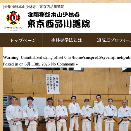
| 金剛禅総本山少林寺 東京西品川道院
Warning
: Uninitialized string offset 0 in
/home/cmspro15/syorinji.net/pu
Posted in on 6月 13th, 2026
No Comments »