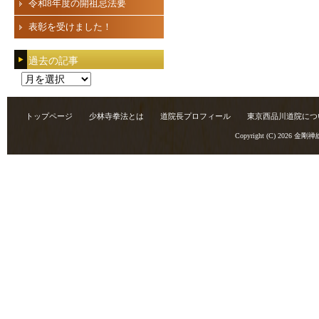
令和8年度の開祖忌法要
表彰を受けました！
過去の記事
過
去
の
トップページ
少林寺拳法とは
道院長プロフィール
東京西品川道院につ
記
Copyright (C) 2026
金剛禅
事