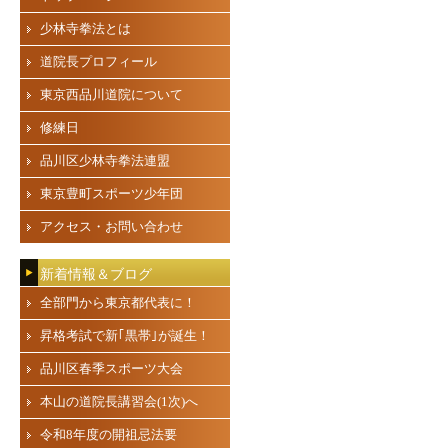
少林寺拳法とは
道院長プロフィール
東京西品川道院について
修練日
品川区少林寺拳法連盟
東京豊町スポーツ少年団
アクセス・お問い合わせ
新着情報＆ブログ
全部門から東京都代表に！
昇格考試で新｢黒帯｣が誕生！
品川区春季スポーツ大会
本山の道院長講習会(1次)へ
令和8年度の開祖忌法要