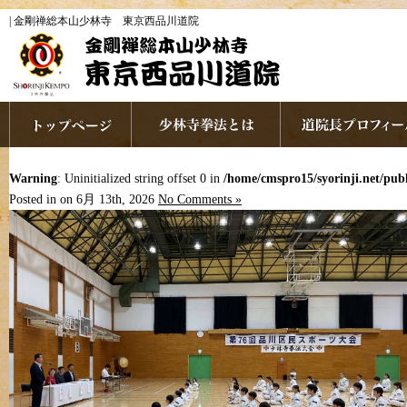
| 金剛禅総本山少林寺 東京西品川道院
Warning
: Uninitialized string offset 0 in
/home/cmspro15/syorinji.net/pu
Posted in on 6月 13th, 2026
No Comments »