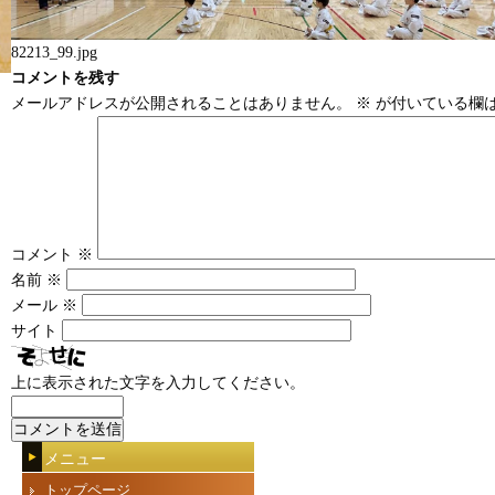
82213_99.jpg
コメントを残す
メールアドレスが公開されることはありません。
※
が付いている欄
コメント
※
名前
※
メール
※
サイト
上に表示された文字を入力してください。
メニュー
トップページ