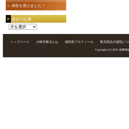
表彰を受けました！
過去の記事
過
去
の
トップページ
少林寺拳法とは
道院長プロフィール
東京西品川道院につ
記
Copyright (C) 2026
金剛禅
事