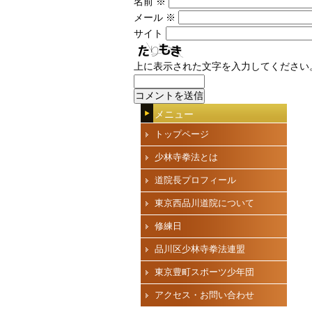
名前
※
メール
※
サイト
上に表示された文字を入力してください
メニュー
トップページ
少林寺拳法とは
道院長プロフィール
東京西品川道院について
修練日
品川区少林寺拳法連盟
東京豊町スポーツ少年団
アクセス・お問い合わせ