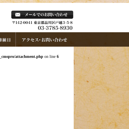
k_cmspro/attachment.php
on line
6