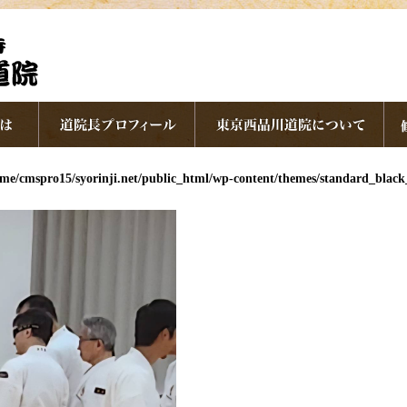
me/cmspro15/syorinji.net/public_html/wp-content/themes/standard_blac